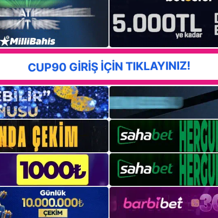
CUP90 GİRİŞ İÇİN TIKLAYINIZ!