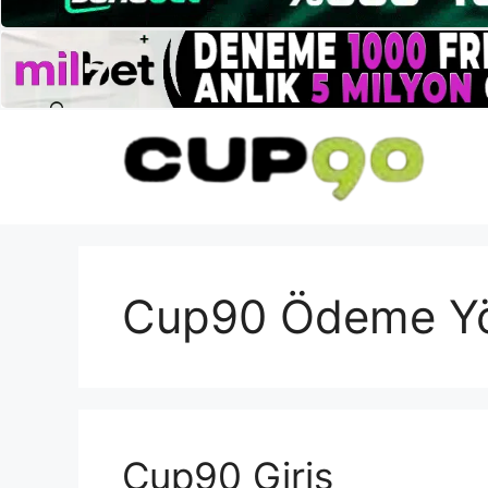
İçeriğe
atla
Cup90 Ödeme Y
Cup90 Giriş