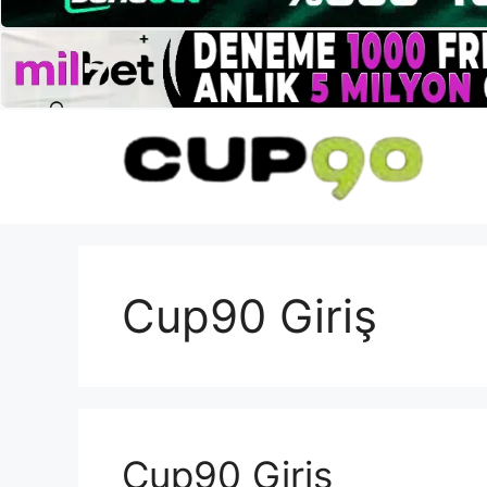
İçeriğe
atla
Cup90 Giriş
Cup90 Giriş