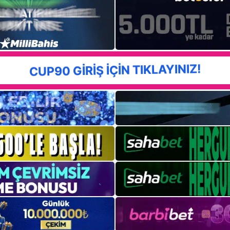
CUP90 GİRİŞ İÇİN TIKLAYINIZ!