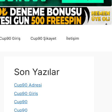
Cup90 Giriş
Cup90 Şikayet
İletişim
Son Yazılar
Cup90 Adresi
Cup90 Giriş
Cup90
Cup90