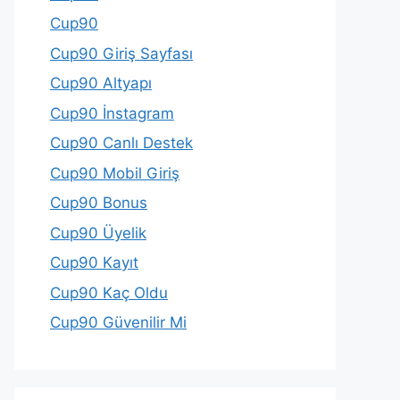
Cup90
Cup90 Giriş Sayfası
Cup90 Altyapı
Cup90 İnstagram
Cup90 Canlı Destek
Cup90 Mobil Giriş
Cup90 Bonus
Cup90 Üyelik
Cup90 Kayıt
Cup90 Kaç Oldu
Cup90 Güvenilir Mi