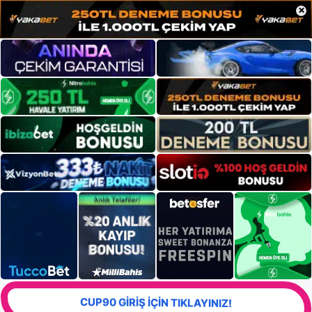
×
CUP90 GİRİŞ İÇİN TIKLAYINIZ!