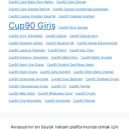
Cup90 Canlı Bahis Giriş Bahisi
Cup90 Canlı Destek
Cup90 Canlı Destek İletişim
Cup90 Casino Oyunlarında Sundukları
Cup90 Casino Oyunları Yasal Mı
Cup90 Finansal İşlemleri
Cup90 Giriş
Cup90 Giriş Sayfası
Cup90 Giriş Talimatları
Cup90 Güncel
Cup90 Güncel Giriş
Cup90 Güvenilir Adresi
Cup90 Güvenilir Mi
Cup90 Hesap Etkinleştirme
Cup90 Jackpot Ödemesi
Cup90 Kayıt
Cup90 Kaç Oldu
Cup90 Kullanıcı Şikayetleri
Cup90 Mobil Giriş
Cup90 Mobil Oyunlar
Cup90 Nasıl Üye Olunur
Cup90 Ortaklık Sertifikası Nedir
Cup90 Rulet Oyunu
Cup90 Saha Desteği
Cup90 Sitesi Bahis Oranları
Cup90 Sitesinden Ayrılmak
Cup90 Spor Bahisleri
Cup90 Tombala Oyunu
Cup90 Topluluğunun Üyesi
Cup90 TV
Cup90 Twitter
Cup90 Web Sitesi
Cup90 Whatsapp Girişi
Cup90 Üyelik
Cup90 Üye Şikayetleri
Cup90 İnstagram
Cup90 Şikayet
Avrasya'nın en büyük reklam platformunda olmak için