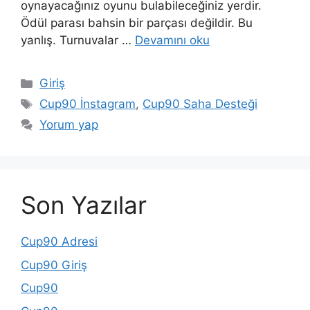
oynayacağınız oyunu bulabileceğiniz yerdir.
Ödül parası bahsin bir parçası değildir. Bu
yanlış. Turnuvalar …
Devamını oku
Kategoriler
Giriş
Etiketler
Cup90 İnstagram
,
Cup90 Saha Desteği
Yorum yap
Son Yazılar
Cup90 Adresi
Cup90 Giriş
Cup90