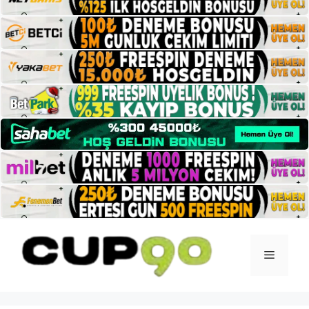
İçeriğe
atla
Menü