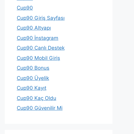
Cup90
Cup90 Giriş Sayfası
Cup90 Altyapı
Cup90 İnstagram
Cup90 Canlı Destek
Cup90 Mobil Giriş
Cup90 Bonus
Cup90 Üyelik
Cup90 Kayıt
Cup90 Kaç Oldu
Cup90 Güvenilir Mi