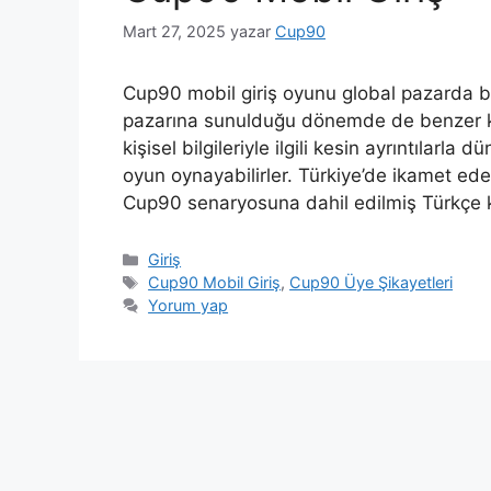
Mart 27, 2025
yazar
Cup90
Cup90 mobil giriş oyunu global pazarda bu
pazarına sunulduğu dönemde de benzer koşu
kişisel bilgileriyle ilgili kesin ayrıntılar
oyun oynayabilirler. Türkiye’de ikamet eden
Cup90 senaryosuna dahil edilmiş Türkçe 
Kategoriler
Giriş
Etiketler
Cup90 Mobil Giriş
,
Cup90 Üye Şikayetleri
Yorum yap