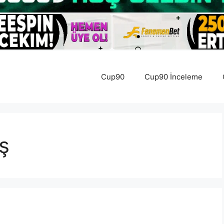
Cup90
Cup90 İnceleme
ş