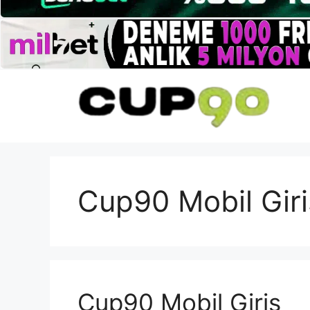
İçeriğe
atla
Cup90 Mobil Giri
Cup90 Mobil Giriş