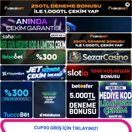
×
CUP90 GİRİŞ İÇİN TIKLAYINIZ!