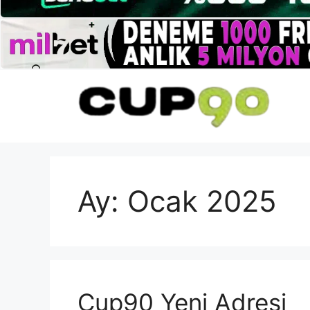
İçeriğe
atla
Ay:
Ocak 2025
Cup90 Yeni Adresi