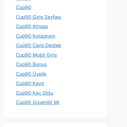
Cup90
Cup90 Giriş Sayfası
Cup90 Altyapı
Cup90 İnstagram
Cup90 Canlı Destek
Cup90 Mobil Giriş
Cup90 Bonus
Cup90 Üyelik
Cup90 Kayıt
Cup90 Kaç Oldu
Cup90 Güvenilir Mi