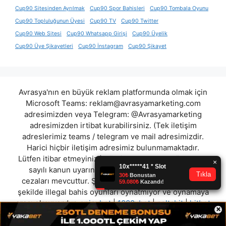
Cup90 Sitesinden Ayrılmak
Cup90 Spor Bahisleri
Cup90 Tombala Oyunu
Cup90 Topluluğunun Üyesi
Cup90 TV
Cup90 Twitter
Cup90 Web Sitesi
Cup90 Whatsapp Girişi
Cup90 Üyelik
Cup90 Üye Şikayetleri
Cup90 İnstagram
Cup90 Şikayet
Avrasya'nın en büyük reklam platformunda olmak için
Microsoft Teams:
reklam@avrasyamarketing.com
adresimizden veya Telegram: @Avrasyamarketing
adresimizden irtibat kurabilirsiniz. (Tek iletişim
adreslerimiz teams / telegram ve mail adresimizdir.
Harici hiçbir iletişim adresimiz bulunmamaktadır.
Lütfen itibar etmeyiniz.) Türkiye yasalarına göre 7258
sayılı kanun uyarınca yasa dışı bahis oynamanın
cezaları mevcuttur. Şu an bulunduğunuz site hiç bir
şekilde illegal bahis oyunları oynatmıyor ve oynamaya
aracı olmuyordur.
enjoybet
|
1000xbet
|
celtabit
|
hitbet
×
|
berlinbet
|
pumabet
|
maxwoon
|
pablosbet