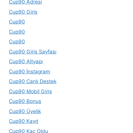
Cup90 Adresi
Cup90 Giriş
Cup90
Cup90
Cup90
Cup90 Giriş Sayfası
Cup90 Altyapı
Cup90 İnstagram
Cup90 Canlı Destek
Cup90 Mobil Giriş
Cup90 Bonus
Cup90 Üyelik
Cup90 Kayıt
Cup90 Kaç Oldu