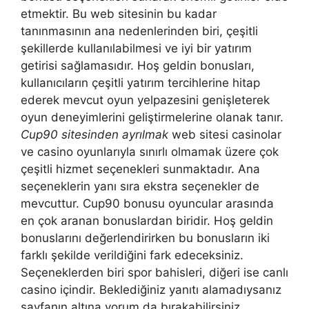
etmektir. Bu web sitesinin bu kadar
tanınmasının ana nedenlerinden biri, çeşitli
şekillerde kullanılabilmesi ve iyi bir yatırım
getirisi sağlamasıdır. Hoş geldin bonusları,
kullanıcıların çeşitli yatırım tercihlerine hitap
ederek mevcut oyun yelpazesini genişleterek
oyun deneyimlerini geliştirmelerine olanak tanır.
Cup90 sitesinden ayrılmak
web sitesi casinolar
ve casino oyunlarıyla sınırlı olmamak üzere çok
çeşitli hizmet seçenekleri sunmaktadır. Ana
seçeneklerin yanı sıra ekstra seçenekler de
mevcuttur. Cup90 bonusu oyuncular arasında
en çok aranan bonuslardan biridir. Hoş geldin
bonuslarını değerlendirirken bu bonusların iki
farklı şekilde verildiğini fark edeceksiniz.
Seçeneklerden biri spor bahisleri, diğeri ise canlı
casino içindir. Beklediğiniz yanıtı alamadıysanız
sayfanın altına yorum da bırakabilirsiniz.