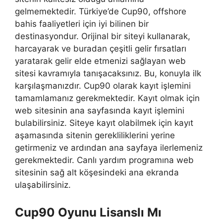
gelmemektedir. Türkiye’de Cup90, offshore
bahis faaliyetleri için iyi bilinen bir
destinasyondur. Orijinal bir siteyi kullanarak,
harcayarak ve buradan çeşitli gelir fırsatları
yaratarak gelir elde etmenizi sağlayan web
sitesi kavramıyla tanışacaksınız. Bu, konuyla ilk
karşılaşmanızdır. Cup90 olarak kayıt işlemini
tamamlamanız gerekmektedir. Kayıt olmak için
web sitesinin ana sayfasında kayıt işlemini
bulabilirsiniz. Siteye kayıt olabilmek için kayıt
aşamasında sitenin gerekliliklerini yerine
getirmeniz ve ardından ana sayfaya ilerlemeniz
gerekmektedir. Canlı yardım programına web
sitesinin sağ alt köşesindeki ana ekranda
ulaşabilirsiniz.
Cup90 Oyunu Lisanslı Mı