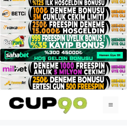
İçeriğe
atla
Menü