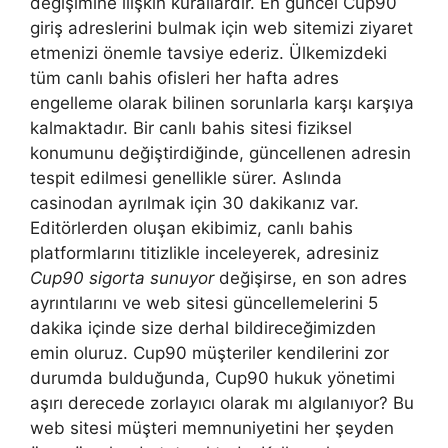
değişimine ilişkin kurallardır. En güncel Cup90
giriş adreslerini bulmak için web sitemizi ziyaret
etmenizi önemle tavsiye ederiz. Ülkemizdeki
tüm canlı bahis ofisleri her hafta adres
engelleme olarak bilinen sorunlarla karşı karşıya
kalmaktadır. Bir canlı bahis sitesi fiziksel
konumunu değiştirdiğinde, güncellenen adresin
tespit edilmesi genellikle sürer. Aslında
casinodan ayrılmak için 30 dakikanız var.
Editörlerden oluşan ekibimiz, canlı bahis
platformlarını titizlikle inceleyerek, adresiniz
Cup90 sigorta sunuyor
değişirse, en son adres
ayrıntılarını ve web sitesi güncellemelerini 5
dakika içinde size derhal bildireceğimizden
emin oluruz. Cup90 müşteriler kendilerini zor
durumda bulduğunda, Cup90 hukuk yönetimi
aşırı derecede zorlayıcı olarak mı algılanıyor? Bu
web sitesi müşteri memnuniyetini her şeyden