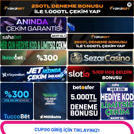
×
CUP90 GİRİŞ İÇİN TIKLAYINIZ!