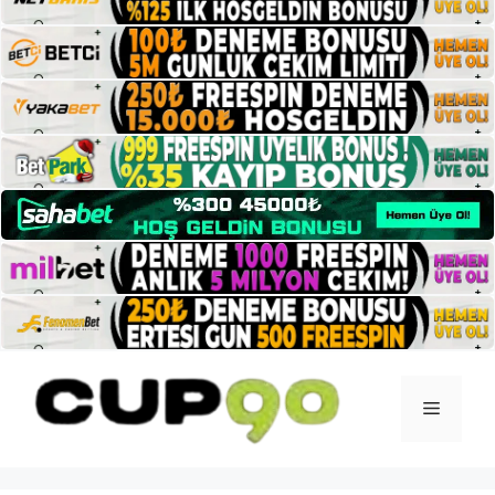
İçeriğe
atla
Menü