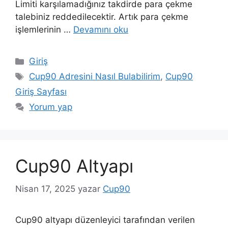
Limiti karşılamadığınız takdirde para çekme
talebiniz reddedilecektir. Artık para çekme
işlemlerinin …
Devamını oku
Kategoriler
Giriş
Etiketler
Cup90 Adresini Nasıl Bulabilirim
,
Cup90
Giriş Sayfası
Yorum yap
Cup90 Altyapı
Nisan 17, 2025
yazar
Cup90
Cup90 altyapı düzenleyici tarafından verilen