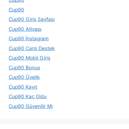
Cup90
Cup90
Cup90 Giriş Sayfası
Cup90 Altyapı
Cup90 İnstagram
Cup90 Canlı Destek
Cup90 Mobil Giriş
Cup90 Bonus
Cup90 Üyelik
Cup90 Kayıt
Cup90 Kaç Oldu
Cup90 Güvenilir Mi