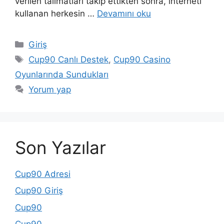
verilen talimatları takip ettikten sonra, interneti
kullanan herkesin …
Devamını oku
Kategoriler
Giriş
Etiketler
Cup90 Canlı Destek
,
Cup90 Casino
Oyunlarında Sundukları
Yorum yap
Son Yazılar
Cup90 Adresi
Cup90 Giriş
Cup90