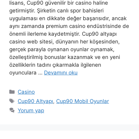
lisans, Cup90 güvenilir bir casino haline
getirmiştir. Şirketin canlı spor bahisleri
uygulaması en dikkate değer başarısıdır, ancak
aynı zamanda premium casino endüstrisinde de
önemli ilerleme kaydetmiştir. Cup90 altyapı
casino web sitesi, dünyanın her köşesinden,
gerçek parayla oynanan oyunlar oynamak,
özelleştirilmiş bonuslar kazanmak ve en yeni
özelliklerin tadını çıkarmakla ilgilenen
oyunculara …
Devamını oku
Kategoriler
Casino
Etiketler
Cup90 Altyapı
,
Cup90 Mobil Oyunlar
Yorum yap