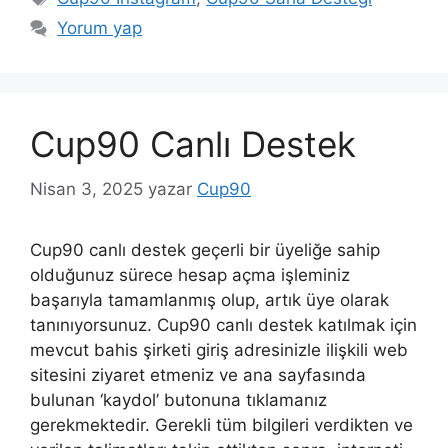
Yorum yap
Cup90 Canlı Destek
Nisan 3, 2025
yazar
Cup90
Cup90 canlı destek geçerli bir üyeliğe sahip
olduğunuz sürece hesap açma işleminiz
başarıyla tamamlanmış olup, artık üye olarak
tanınıyorsunuz. Cup90 canlı destek katılmak için
mevcut bahis şirketi giriş adresinizle ilişkili web
sitesini ziyaret etmeniz ve ana sayfasında
bulunan ‘kaydol’ butonuna tıklamanız
gerekmektedir. Gerekli tüm bilgileri verdikten ve