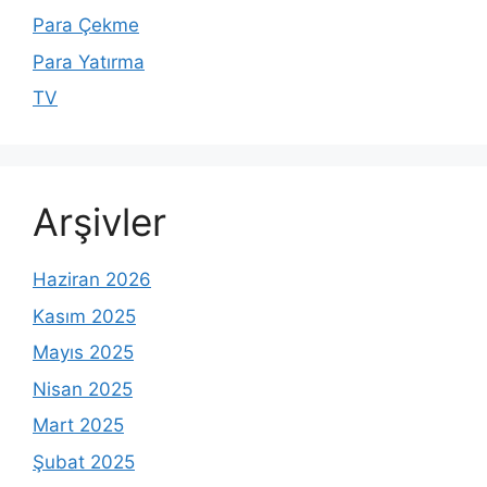
Para Çekme
Para Yatırma
TV
Arşivler
Haziran 2026
Kasım 2025
Mayıs 2025
Nisan 2025
Mart 2025
Şubat 2025