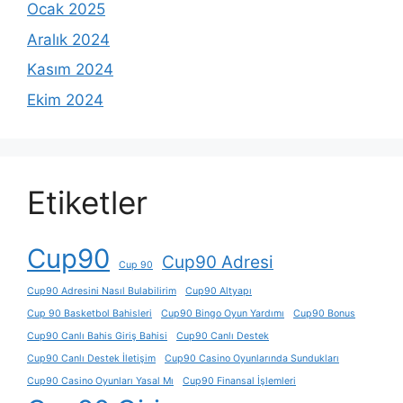
Ocak 2025
Aralık 2024
Kasım 2024
Ekim 2024
Etiketler
Cup90
Cup90 Adresi
Cup 90
Cup90 Adresini Nasıl Bulabilirim
Cup90 Altyapı
Cup 90 Basketbol Bahisleri
Cup90 Bingo Oyun Yardımı
Cup90 Bonus
Cup90 Canlı Bahis Giriş Bahisi
Cup90 Canlı Destek
Cup90 Canlı Destek İletişim
Cup90 Casino Oyunlarında Sundukları
Cup90 Casino Oyunları Yasal Mı
Cup90 Finansal İşlemleri