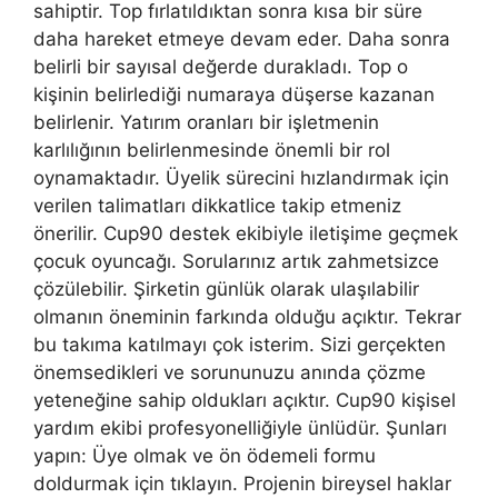
sahiptir. Top fırlatıldıktan sonra kısa bir süre
daha hareket etmeye devam eder. Daha sonra
belirli bir sayısal değerde durakladı. Top o
kişinin belirlediği numaraya düşerse kazanan
belirlenir. Yatırım oranları bir işletmenin
karlılığının belirlenmesinde önemli bir rol
oynamaktadır. Üyelik sürecini hızlandırmak için
verilen talimatları dikkatlice takip etmeniz
önerilir. Cup90 destek ekibiyle iletişime geçmek
çocuk oyuncağı. Sorularınız artık zahmetsizce
çözülebilir. Şirketin günlük olarak ulaşılabilir
olmanın öneminin farkında olduğu açıktır. Tekrar
bu takıma katılmayı çok isterim. Sizi gerçekten
önemsedikleri ve sorununuzu anında çözme
yeteneğine sahip oldukları açıktır. Cup90 kişisel
yardım ekibi profesyonelliğiyle ünlüdür. Şunları
yapın: Üye olmak ve ön ödemeli formu
doldurmak için tıklayın. Projenin bireysel haklar