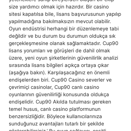
size yardımcı olmak için hazırdır. Bir casino
sitesi kapatılsa bile, lisans başvurusunun yapılıp
yapılmadığına bakılmaksızın mevcut olabilir.
Oyun endüstrisi herhangi bir düzenlemeye tabi
değildir ve bu durum bu durumun oldukça sık
gerçekleşmesine olanak sağlamaktadır. Cup90
lisans yorumları ve görüşleri de dahil olmak
üzere, yeni oyun şirketlerinin güvenilirlik analizi
sırasında lisans bilgileri açıkça ortaya çıkar
(aşağıya bakın). Karşılaşacağınız en önemli
endişelerden biri. Cup90 Casino severler ve
çevrimiçi casinolar, Cup90 canlı casino
oyunlarının güvenilirliği konusunda oldukça
endişelidir. Cup90 Akılda tutulması gereken
temel husus, canlı casino platformunun
benzersizliğidir. Böylece kullanıcılarınıza
sunduğunuz avantajları tutarlı bir şekilde
gösterebilirsiniz.’ Bu oyun sağlayıcı, çeşitli