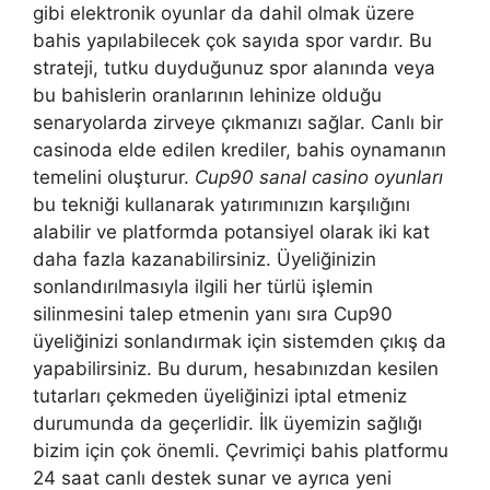
gibi elektronik oyunlar da dahil olmak üzere
bahis yapılabilecek çok sayıda spor vardır. Bu
strateji, tutku duyduğunuz spor alanında veya
bu bahislerin oranlarının lehinize olduğu
senaryolarda zirveye çıkmanızı sağlar. Canlı bir
casinoda elde edilen krediler, bahis oynamanın
temelini oluşturur.
Cup90 sanal casino oyunları
bu tekniği kullanarak yatırımınızın karşılığını
alabilir ve platformda potansiyel olarak iki kat
daha fazla kazanabilirsiniz. Üyeliğinizin
sonlandırılmasıyla ilgili her türlü işlemin
silinmesini talep etmenin yanı sıra Cup90
üyeliğinizi sonlandırmak için sistemden çıkış da
yapabilirsiniz. Bu durum, hesabınızdan kesilen
tutarları çekmeden üyeliğinizi iptal etmeniz
durumunda da geçerlidir. İlk üyemizin sağlığı
bizim için çok önemli. Çevrimiçi bahis platformu
24 saat canlı destek sunar ve ayrıca yeni