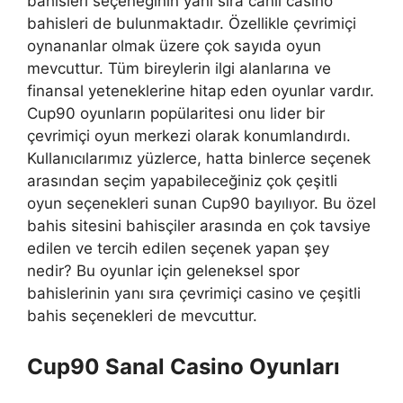
bahisleri seçeneğinin yanı sıra canlı casino
bahisleri de bulunmaktadır. Özellikle çevrimiçi
oynananlar olmak üzere çok sayıda oyun
mevcuttur. Tüm bireylerin ilgi alanlarına ve
finansal yeteneklerine hitap eden oyunlar vardır.
Cup90 oyunların popülaritesi onu lider bir
çevrimiçi oyun merkezi olarak konumlandırdı.
Kullanıcılarımız yüzlerce, hatta binlerce seçenek
arasından seçim yapabileceğiniz çok çeşitli
oyun seçenekleri sunan Cup90 bayılıyor. Bu özel
bahis sitesini bahisçiler arasında en çok tavsiye
edilen ve tercih edilen seçenek yapan şey
nedir? Bu oyunlar için geleneksel spor
bahislerinin yanı sıra çevrimiçi casino ve çeşitli
bahis seçenekleri de mevcuttur.
Cup90 Sanal Casino Oyunları