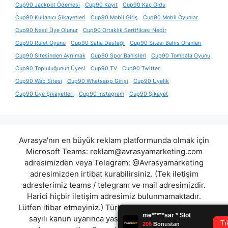
Cup90 Jackpot Ödemesi
Cup90 Kayıt
Cup90 Kaç Oldu
Cup90 Kullanıcı Şikayetleri
Cup90 Mobil Giriş
Cup90 Mobil Oyunlar
Cup90 Nasıl Üye Olunur
Cup90 Ortaklık Sertifikası Nedir
Cup90 Rulet Oyunu
Cup90 Saha Desteği
Cup90 Sitesi Bahis Oranları
Cup90 Sitesinden Ayrılmak
Cup90 Spor Bahisleri
Cup90 Tombala Oyunu
Cup90 Topluluğunun Üyesi
Cup90 TV
Cup90 Twitter
Cup90 Web Sitesi
Cup90 Whatsapp Girişi
Cup90 Üyelik
Cup90 Üye Şikayetleri
Cup90 İnstagram
Cup90 Şikayet
Avrasya'nın en büyük reklam platformunda olmak için
Microsoft Teams:
reklam@avrasyamarketing.com
adresimizden veya Telegram: @Avrasyamarketing
adresimizden irtibat kurabilirsiniz. (Tek iletişim
adreslerimiz teams / telegram ve mail adresimizdir.
Harici hiçbir iletişim adresimiz bulunmamaktadır.
Lütfen itibar etmeyiniz.) Türkiye yasalarına göre 7258
sayılı kanun uyarınca yasa dışı bahis oynamanın