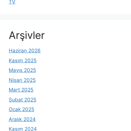
TV
Arşivler
Haziran 2026
Kasım 2025
Mayıs 2025
Nisan 2025
Mart 2025
Şubat 2025
Ocak 2025
Aralık 2024
Kasım 2024