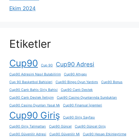
Ekim 2024
Etiketler
Cup90
Cup90 Adresi
Cup 90
Cup90 Adresini Nasıl Bulabilirim
Cup90 Altyapı
Cup 90 Basketbol Bahisleri
Cup90 Bingo Oyun Yardımı
Cup90 Bonus
Cup90 Canlı Bahis Giriş Bahisi
Cup90 Canlı Destek
Cup90 Canlı Destek İletişim
Cup90 Casino Oyunlarında Sundukları
Cup90 Casino Oyunları Yasal Mı
Cup90 Finansal İşlemleri
Cup90 Giriş
Cup90 Giriş Sayfası
Cup90 Giriş Talimatları
Cup90 Güncel
Cup90 Güncel Giriş
Cup90 Güvenilir Adresi
Cup90 Güvenilir Mi
Cup90 Hesap Etkinleştirme