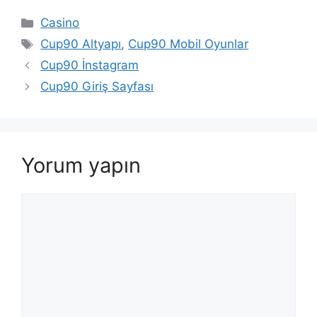
Kategoriler
Casino
Etiketler
Cup90 Altyapı
,
Cup90 Mobil Oyunlar
Cup90 İnstagram
Cup90 Giriş Sayfası
Yorum yapın
Yorum