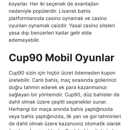
koyarlar. Her iki seçenek de avantajları
nedeniyle popülerdir. Lisanslı bahis
platformlarında casino oynamak ve casino
oyunları oynamak caizdir. Yasal casino siteleri
yasa dışı benzerleri kadar gelir elde
edemeyebilir.
Cup90 Mobil Oyunlar
Cup90 sizin için hiçbir ücret ödemeden kupon
üretebilir. Canlı bahis, maç sırasında gollerinizi
doğru tahmin ederek ek para kazanmanızı
sağlayan bir yöntemdir. Cup90, düz bahisler de
dahil olmak üzere çeşitli seçenekler sunar.
Herhangi bir maça anında bahis yaptığınızda
veya bahis yaptığınızda, ilk yarı ve gol tahminleri
de dahil olmak üzere kazancınız otomatik olarak