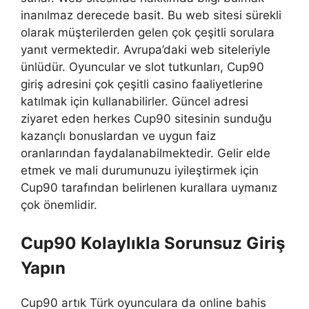
inanılmaz derecede basit. Bu web sitesi sürekli
olarak müşterilerden gelen çok çeşitli sorulara
yanıt vermektedir. Avrupa’daki web siteleriyle
ünlüdür. Oyuncular ve slot tutkunları, Cup90
giriş adresini çok çeşitli casino faaliyetlerine
katılmak için kullanabilirler. Güncel adresi
ziyaret eden herkes Cup90 sitesinin sunduğu
kazançlı bonuslardan ve uygun faiz
oranlarından faydalanabilmektedir. Gelir elde
etmek ve mali durumunuzu iyileştirmek için
Cup90 tarafından belirlenen kurallara uymanız
çok önemlidir.
Cup90 Kolaylıkla Sorunsuz Giriş
Yapın
Cup90 artık Türk oyunculara da online bahis