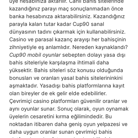
üye hesabınıza aktarılır. Canlı bahis sitelerinde
kazandığınız parayı maç sonuçlanmadan önce
banka hesabınıza aktarabilirsiniz. Kazandığınız
parayla kalan tutar kadar Cup90 sanal
dünyasının tadını çıkarmak için kullanabilirsiniz.
Casino ve parasal kazanç arayışı her bahisçinin
zihniyetiyle eş anlamlıdır. Nereden kaynaklandı?
Cup90 mobil oyunlar
sebepten dolayı yasa dışı
bahis siteleriyle karşılaşma ihtimali daha
yüksektir. Bahis siteleri söz konusu olduğunda
bonusları ve oranları yasal bahis sitelerininkini
aşmaktadır. Yasadışı bahis platformlarına kayıt
olan bireyler de ek gelir elde edebilirler.
Çevrimiçi casino platformları güvenilir oranlar ve
aynı oyunlar sunar. Sonuç olarak, oyun oynamak
üyelerin cesaretini kırma eğilimindedir. Bu
noktadan itibaren daha geniş oyun yelpazesi ve
daha uygun oranlar sunan çevrimiçi bahis