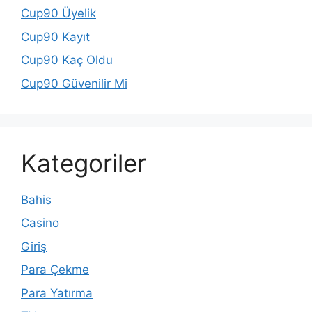
Cup90 Üyelik
Cup90 Kayıt
Cup90 Kaç Oldu
Cup90 Güvenilir Mi
Kategoriler
Bahis
Casino
Giriş
Para Çekme
Para Yatırma