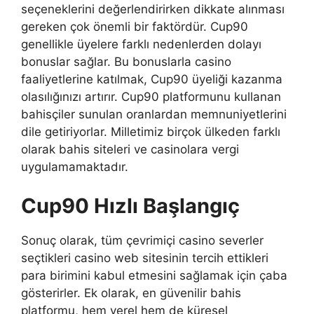
seçeneklerini değerlendirirken dikkate alınması
gereken çok önemli bir faktördür. Cup90
genellikle üyelere farklı nedenlerden dolayı
bonuslar sağlar. Bu bonuslarla casino
faaliyetlerine katılmak, Cup90 üyeliği kazanma
olasılığınızı artırır. Cup90 platformunu kullanan
bahisçiler sunulan oranlardan memnuniyetlerini
dile getiriyorlar. Milletimiz birçok ülkeden farklı
olarak bahis siteleri ve casinolara vergi
uygulamamaktadır.
Cup90 Hızlı Başlangıç
Sonuç olarak, tüm çevrimiçi casino severler
seçtikleri casino web sitesinin tercih ettikleri
para birimini kabul etmesini sağlamak için çaba
gösterirler. Ek olarak, en güvenilir bahis
platformu, hem yerel hem de küresel