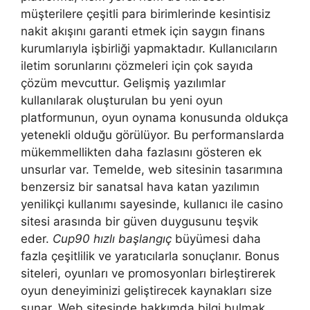
müşterilere çeşitli para birimlerinde kesintisiz
nakit akışını garanti etmek için saygın finans
kurumlarıyla işbirliği yapmaktadır. Kullanıcıların
iletim sorunlarını çözmeleri için çok sayıda
çözüm mevcuttur. Gelişmiş yazılımlar
kullanılarak oluşturulan bu yeni oyun
platformunun, oyun oynama konusunda oldukça
yetenekli olduğu görülüyor. Bu performanslarda
mükemmellikten daha fazlasını gösteren ek
unsurlar var. Temelde, web sitesinin tasarımına
benzersiz bir sanatsal hava katan yazılımın
yenilikçi kullanımı sayesinde, kullanıcı ile casino
sitesi arasında bir güven duygusunu teşvik
eder.
Cup90 hızlı başlangıç
büyümesi daha
fazla çeşitlilik ve yaratıcılarla sonuçlanır. Bonus
siteleri, oyunları ve promosyonları birleştirerek
oyun deneyiminizi geliştirecek kaynakları size
sunar. Web sitesinde hakkımda bilgi bulmak