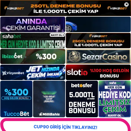
×
CUP90 GİRİŞ İÇİN TIKLAYINIZ!