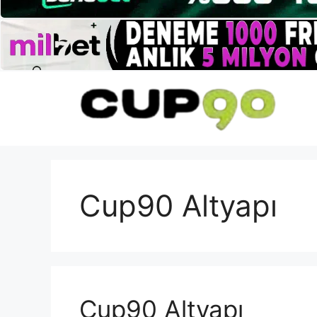
İçeriğe
atla
Cup90 Altyapı
Cup90 Altyapı