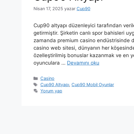
Nisan 17, 2025
yazar
Cup90
Cup90 altyapı düzenleyici tarafından veril
getirmiştir. Şirketin canlı spor bahisleri 
zamanda premium casino endüstrisinde de
casino web sitesi, dünyanın her köşesin
özelleştirilmiş bonuslar kazanmak ve en yen
oyunculara …
Devamını oku
Kategoriler
Casino
Etiketler
Cup90 Altyapı
,
Cup90 Mobil Oyunlar
Yorum yap