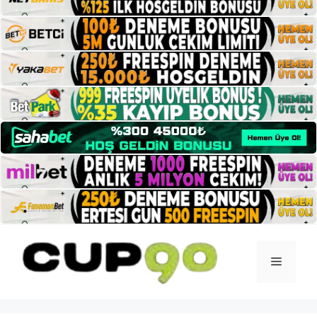
İçeriğe
atla
Menü