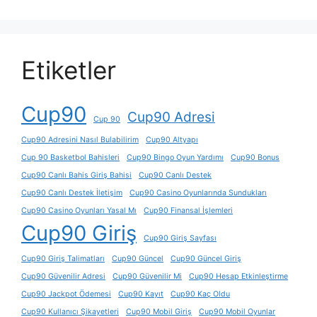
Etiketler
Cup90
Cup90 Adresi
Cup 90
Cup90 Adresini Nasıl Bulabilirim
Cup90 Altyapı
Cup 90 Basketbol Bahisleri
Cup90 Bingo Oyun Yardımı
Cup90 Bonus
Cup90 Canlı Bahis Giriş Bahisi
Cup90 Canlı Destek
Cup90 Canlı Destek İletişim
Cup90 Casino Oyunlarında Sundukları
Cup90 Casino Oyunları Yasal Mı
Cup90 Finansal İşlemleri
Cup90 Giriş
Cup90 Giriş Sayfası
Cup90 Giriş Talimatları
Cup90 Güncel
Cup90 Güncel Giriş
Cup90 Güvenilir Adresi
Cup90 Güvenilir Mi
Cup90 Hesap Etkinleştirme
Cup90 Jackpot Ödemesi
Cup90 Kayıt
Cup90 Kaç Oldu
Cup90 Kullanıcı Şikayetleri
Cup90 Mobil Giriş
Cup90 Mobil Oyunlar