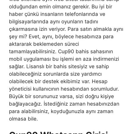
olduğundan emin olmanız gerekir. Bu iyi bir
haber çünkü insanların telefonlarında ve
bilgisayarlarında aynı oyunların tadını
çıkarmasına izin veriyor. Para satın almakla aynı
şey mi? Evet, aynı, böylece hesabınıza para
aktararak beklemeden süreci
tamamlayabilirsiniz. Cup90 bahis sahasının
mobil uygulaması bu işlemi en aza indirmenizi
sağlar. Lisanslı bir bahis sitesiyiz ve sahip
olabileceğiniz sorunlarda size yardımcı
olabilecek bir destek ekibimiz var. Hesap
yöneticisi kullanıcının hesabından sorumludur.
Büyük bir sorununuz varsa, sizi doğru kişiye
bağlayacağız. İstediğiniz zaman hesabınızdan
para alabilirsiniz, koyduğunuzla aynı zaman
olmasa bile.