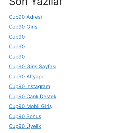
Son Yazılar
Cup90 Adresi
Cup90 Giriş
Cup90
Cup90
Cup90
Cup90 Giriş Sayfası
Cup90 Altyapı
Cup90 İnstagram
Cup90 Canlı Destek
Cup90 Mobil Giriş
Cup90 Bonus
Cup90 Üyelik