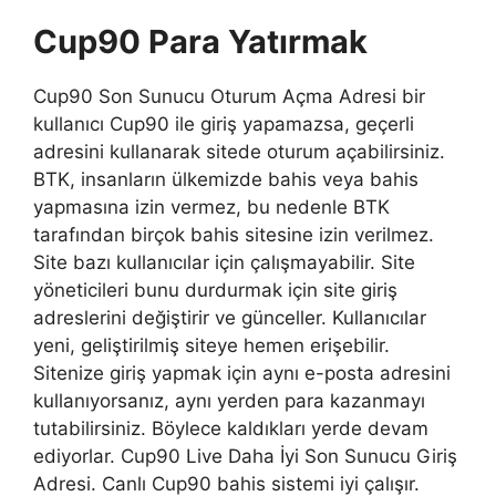
Cup90 Para Yatırmak
Cup90 Son Sunucu Oturum Açma Adresi bir
kullanıcı Cup90 ile giriş yapamazsa, geçerli
adresini kullanarak sitede oturum açabilirsiniz.
BTK, insanların ülkemizde bahis veya bahis
yapmasına izin vermez, bu nedenle BTK
tarafından birçok bahis sitesine izin verilmez.
Site bazı kullanıcılar için çalışmayabilir. Site
yöneticileri bunu durdurmak için site giriş
adreslerini değiştirir ve günceller. Kullanıcılar
yeni, geliştirilmiş siteye hemen erişebilir.
Sitenize giriş yapmak için aynı e-posta adresini
kullanıyorsanız, aynı yerden para kazanmayı
tutabilirsiniz. Böylece kaldıkları yerde devam
ediyorlar. Cup90 Live Daha İyi Son Sunucu Giriş
Adresi. Canlı Cup90 bahis sistemi iyi çalışır.