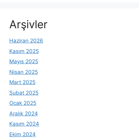
Arşivler
Haziran 2026
Kasım 2025
Mayıs 2025
Nisan 2025
Mart 2025
Şubat 2025
Ocak 2025
Aralık 2024
Kasım 2024
Ekim 2024