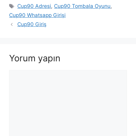
Etiketler
Cup90 Adresi
,
Cup90 Tombala Oyunu
,
Cup90 Whatsapp Girişi
Cup90 Giriş
Yorum yapın
Yorum