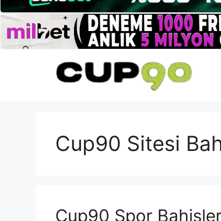
İçeriğe
atla
Cup90 Sitesi Bah
Cup90 Spor Bahisler