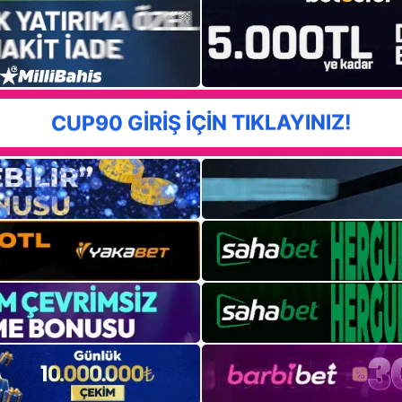
CUP90 GİRİŞ İÇİN TIKLAYINIZ!