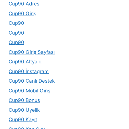
Cup90 Adresi
Cup90 Giriş
Cup90
Cup90
Cup90
Cup90 Giriş Sayfası
Cup90 Altyapı
Cup90 İnstagram
Cup90 Canlı Destek
Cup90 Mobil Giriş
Cup90 Bonus
Cup90 Üyelik
Cup90 Kayıt