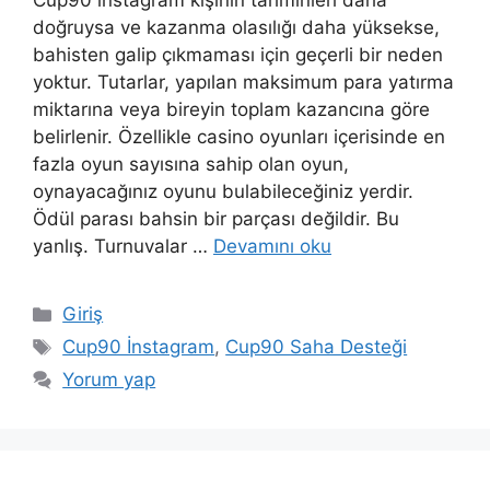
Cup90 instagram kişinin tahminleri daha
doğruysa ve kazanma olasılığı daha yüksekse,
bahisten galip çıkmaması için geçerli bir neden
yoktur. Tutarlar, yapılan maksimum para yatırma
miktarına veya bireyin toplam kazancına göre
belirlenir. Özellikle casino oyunları içerisinde en
fazla oyun sayısına sahip olan oyun,
oynayacağınız oyunu bulabileceğiniz yerdir.
Ödül parası bahsin bir parçası değildir. Bu
yanlış. Turnuvalar …
Devamını oku
Kategoriler
Giriş
Etiketler
Cup90 İnstagram
,
Cup90 Saha Desteği
Yorum yap