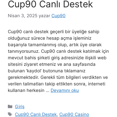
Cup90 Canlı Destek
Nisan 3, 2025
yazar
Cup90
Cup90 canlı destek geçerli bir üyeliğe sahip
olduğunuz sürece hesap açma işleminiz
başarıyla tamamlanmış olup, artık üye olarak
tanınıyorsunuz. Cup90 canlı destek katılmak için
mevcut bahis şirketi giriş adresinizle ilişkili web
sitesini ziyaret etmeniz ve ana sayfasında
bulunan ‘kaydol’ butonuna tıklamanız
gerekmektedir. Gerekli tüm bilgileri verdikten ve
verilen talimatları takip ettikten sonra, interneti
kullanan herkesin …
Devamını oku
Kategoriler
Giriş
Etiketler
Cup90 Canlı Destek
,
Cup90 Casino