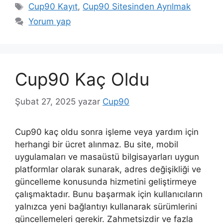
Etiketler
Cup90 Kayıt
,
Cup90 Sitesinden Ayrılmak
Yorum yap
Cup90 Kaç Oldu
Şubat 27, 2025
yazar
Cup90
Cup90 kaç oldu sonra işleme veya yardım için
herhangi bir ücret alınmaz. Bu site, mobil
uygulamaları ve masaüstü bilgisayarları uygun
platformlar olarak sunarak, adres değişikliği ve
güncelleme konusunda hizmetini geliştirmeye
çalışmaktadır. Bunu başarmak için kullanıcıların
yalnızca yeni bağlantıyı kullanarak sürümlerini
güncellemeleri gerekir. Zahmetsizdir ve fazla