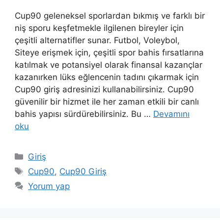
Cup90 geleneksel sporlardan bıkmış ve farklı bir
niş sporu keşfetmekle ilgilenen bireyler için
çeşitli alternatifler sunar. Futbol, ​​Voleybol,
Siteye erişmek için, çeşitli spor bahis fırsatlarına
katılmak ve potansiyel olarak finansal kazançlar
kazanırken lüks eğlencenin tadını çıkarmak için
Cup90 giriş adresinizi kullanabilirsiniz. Cup90
güvenilir bir hizmet ile her zaman etkili bir canlı
bahis yapısı sürdürebilirsiniz. Bu …
Devamını
oku
Kategoriler
Giriş
Etiketler
Cup90
,
Cup90 Giriş
Yorum yap