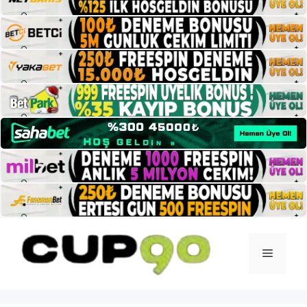
İçeriğe
atla
Menü