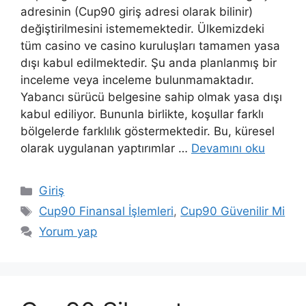
adresinin (Cup90 giriş adresi olarak bilinir)
değiştirilmesini istememektedir. Ülkemizdeki
tüm casino ve casino kuruluşları tamamen yasa
dışı kabul edilmektedir. Şu anda planlanmış bir
inceleme veya inceleme bulunmamaktadır.
Yabancı sürücü belgesine sahip olmak yasa dışı
kabul ediliyor. Bununla birlikte, koşullar farklı
bölgelerde farklılık göstermektedir. Bu, küresel
olarak uygulanan yaptırımlar …
Devamını oku
Kategoriler
Giriş
Etiketler
Cup90 Finansal İşlemleri
,
Cup90 Güvenilir Mi
Yorum yap