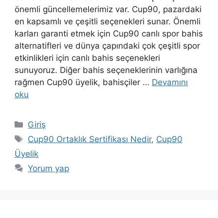
önemli güncellemelerimiz var. Cup90, pazardaki
en kapsamlı ve çeşitli seçenekleri sunar. Önemli
karları garanti etmek için Cup90 canlı spor bahis
alternatifleri ve dünya çapındaki çok çeşitli spor
etkinlikleri için canlı bahis seçenekleri
sunuyoruz. Diğer bahis seçeneklerinin varlığına
rağmen Cup90 üyelik, bahisçiler …
Devamını
oku
Kategoriler
Giriş
Etiketler
Cup90 Ortaklık Sertifikası Nedir
,
Cup90
Üyelik
Yorum yap