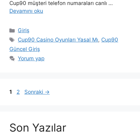
Cup90 müşteri telefon numaraları canlı …
Devamını oku
Kategoriler
Giriş
Etiketler
Cup90 Casino Oyunları Yasal Mı
,
Cup90
Güncel Giriş
Yorum yap
Sayfa
Sayfa
1
2
Sonraki
→
Son Yazılar