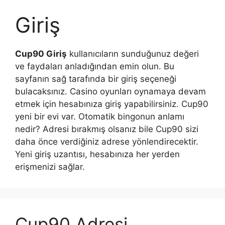
Giriş
Cup90 Giriş
kullanıcıların sunduğunuz değeri
ve faydaları anladığından emin olun. Bu
sayfanın sağ tarafında bir giriş seçeneği
bulacaksınız. Casino oyunları oynamaya devam
etmek için hesabınıza giriş yapabilirsiniz. Cup90
yeni bir evi var. Otomatik bingonun anlamı
nedir? Adresi bırakmış olsanız bile Cup90 sizi
daha önce verdiğiniz adrese yönlendirecektir.
Yeni giriş uzantısı, hesabınıza her yerden
erişmenizi sağlar.
Cup90 Adresi