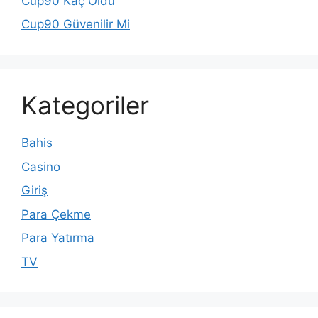
Cup90 Kaç Oldu
Cup90 Güvenilir Mi
Kategoriler
Bahis
Casino
Giriş
Para Çekme
Para Yatırma
TV