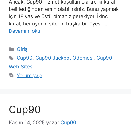
Ancak, Cup90 hizmet koşulları olarak iki kuralı
belirlediğinden emin olabilirsiniz. Bunu yapmak
için 18 yaş ve üstü olmanız gerekiyor. İkinci
kural, her üyenin sitenin başka bir üyesi …
Devamını oku
Kategoriler
Giriş
Etiketler
Cup90
,
Cup90 Jackpot Ödemesi
,
Cup90
Web Sitesi
Yorum yap
Cup90
Kasım 14, 2025
yazar
Cup90