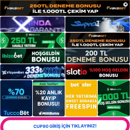
×
CUP90 GİRİŞ İÇİN TIKLAYINIZ!