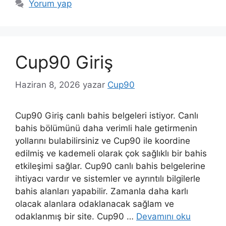
Yorum yap
Cup90 Giriş
Haziran 8, 2026
yazar
Cup90
Cup90 Giriş canlı bahis belgeleri istiyor. Canlı
bahis bölümünü daha verimli hale getirmenin
yollarını bulabilirsiniz ve Cup90 ile koordine
edilmiş ve kademeli olarak çok sağlıklı bir bahis
etkileşimi sağlar. Cup90 canlı bahis belgelerine
ihtiyacı vardır ve sistemler ve ayrıntılı bilgilerle
bahis alanları yapabilir. Zamanla daha karlı
olacak alanlara odaklanacak sağlam ve
odaklanmış bir site. Cup90 …
Devamını oku