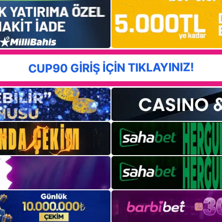
CUP90 GİRİŞ İÇİN TIKLAYINIZ!