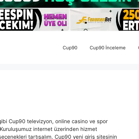
Cup90
Cup90 İnceleme
gibi Cup90 televizyon, online casino ve spor
r. Kuruluşumuz internet üzerinden hizmet
çenekleri tartışalım. Cup90 yeni giriş sitesinin