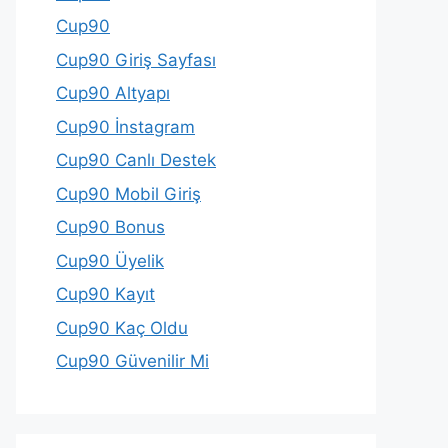
Cup90
Cup90 Giriş Sayfası
Cup90 Altyapı
Cup90 İnstagram
Cup90 Canlı Destek
Cup90 Mobil Giriş
Cup90 Bonus
Cup90 Üyelik
Cup90 Kayıt
Cup90 Kaç Oldu
Cup90 Güvenilir Mi