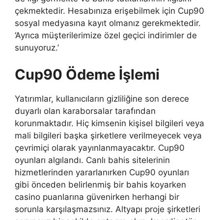
çekmektedir. Hesabınıza erişebilmek için Cup90
sosyal medyasına kayıt olmanız gerekmektedir.
‘Ayrıca müşterilerimize özel geçici indirimler de
sunuyoruz.’
Cup90 Ödeme İşlemi
Yatırımlar, kullanıcıların gizliliğine son derece
duyarlı olan karaborsalar tarafından
korunmaktadır. Hiç kimsenin kişisel bilgileri veya
mali bilgileri başka şirketlere verilmeyecek veya
çevrimiçi olarak yayınlanmayacaktır. Cup90
oyunları algılandı. Canlı bahis sitelerinin
hizmetlerinden yararlanırken Cup90 oyunları
gibi önceden belirlenmiş bir bahis koyarken
casino puanlarına güvenirken herhangi bir
sorunla karşılaşmazsınız. Altyapı proje şirketleri