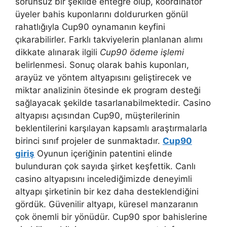
sorunsuz bir şekilde entegre olup, koordinatör
üyeler bahis kuponlarını doldururken gönül
rahatlığıyla Cup90 oynamanın keyfini
çıkarabilirler. Farklı takviyelerin planlanan alımı
dikkate alınarak ilgili
Cup90 ödeme işlemi
belirlenmesi. Sonuç olarak bahis kuponları,
arayüz ve yöntem altyapısını geliştirecek ve
miktar analizinin ötesinde ek program desteği
sağlayacak şekilde tasarlanabilmektedir. Casino
altyapısı açısından Cup90, müşterilerinin
beklentilerini karşılayan kapsamlı araştırmalarla
birinci sınıf projeler de sunmaktadır.
Cup90
giriş
Oyunun içeriğinin patentini elinde
bulunduran çok sayıda şirket keşfettik. Canlı
casino altyapısını incelediğimizde deneyimli
altyapı şirketinin bir kez daha desteklendiğini
gördük. Güvenilir altyapı, küresel manzaranın
çok önemli bir yönüdür. Cup90 spor bahislerine