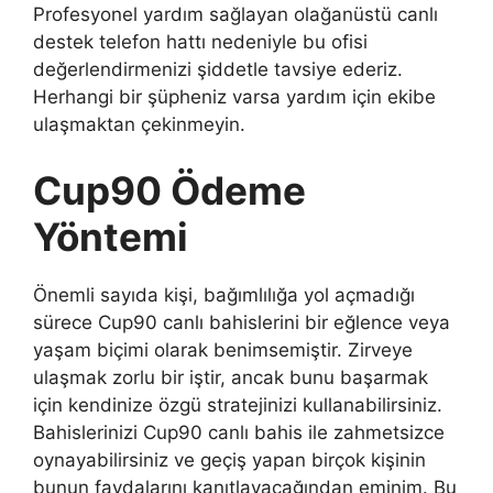
Profesyonel yardım sağlayan olağanüstü canlı
destek telefon hattı nedeniyle bu ofisi
değerlendirmenizi şiddetle tavsiye ederiz.
Herhangi bir şüpheniz varsa yardım için ekibe
ulaşmaktan çekinmeyin.
Cup90 Ödeme
Yöntemi
Önemli sayıda kişi, bağımlılığa yol açmadığı
sürece Cup90 canlı bahislerini bir eğlence veya
yaşam biçimi olarak benimsemiştir. Zirveye
ulaşmak zorlu bir iştir, ancak bunu başarmak
için kendinize özgü stratejinizi kullanabilirsiniz.
Bahislerinizi Cup90 canlı bahis ile zahmetsizce
oynayabilirsiniz ve geçiş yapan birçok kişinin
bunun faydalarını kanıtlayacağından eminim. Bu