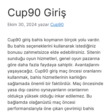
Cup90 Giriş
Ekim 30, 2024
yazar
Cup90
Cup90 giriş bahis koymanın birçok yolu vardır.
Bu bahis seçeneklerini kullanarak istediğiniz
bonusu zahmetsizce elde edebilirsiniz. Sitenin
sunduğu oyun hizmetleri, genel oyun pazarına
göre daha fazla faydaya sahiptir. Avantajlarını
yaşayacağız. Cup90 giriş maç öncesi oranlarını
kullanmak, bahis hizmetlerinin karlılığını
sağlamada önemli bir faktördür. Maç öncesinde
yasa dışı casino oynayanların oranlarının
oldukça yüksek olduğu inkar edilemez. Bu
bağlamda olağanüstü maç öncesi
performanslarıyla öne çıkan çevrimiçi bahis