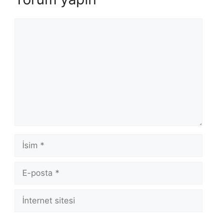
Yorum
İsim
E-
posta
İnternet
sitesi