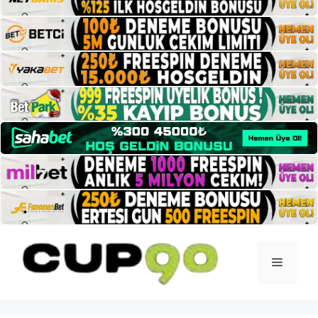
İçeriğe
atla
Menü