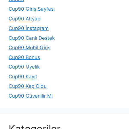
Cup90 Giriş Sayfası
Cup90 Altyapı
Cup90 İnstagram
Cup90 Canlı Destek
Cup90 Mobil Giriş
Cup90 Bonus
Cup90 Üyelik
Cup90 Kayıt
Cup90 Kaç Oldu
Cup90 Güvenilir Mi
Kategoriler